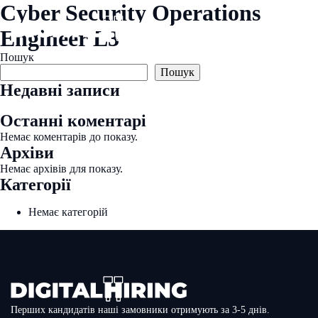
Перейти
Cyber Security Operations
до
змісту
Engineer L3
Пошук
Пошук
Недавні записи
Останні коментарі
Немає коментарів до показу.
Архіви
Немає архівів для показу.
Категорії
Немає категорій
Перших кандидатів наші замовники отримують за 3-5 днів.