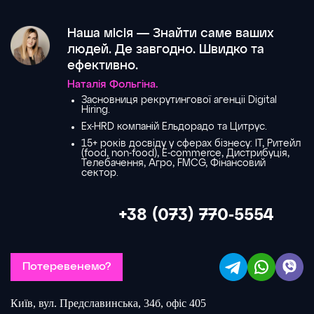
Наша місія — Знайти саме ваших
людей. Де завгодно. Швидко та
ефективно.
Наталія Фольгіна.
Засновниця рекрутингової агенціі Digital
Hiring.
Ex-HRD компаній Ельдорадо та Цитрус.
15+ років досвіду у сферах бізнесу: IT, Ритейл
(food, non-food), E-commerce, Дистрибуція,
Телебачення, Агро, FMCG, Фінансовий
сектор.
+38 (073) 770-5554
Потеревенемо?
Київ, вул. Предславинська, 34б, офіс 405