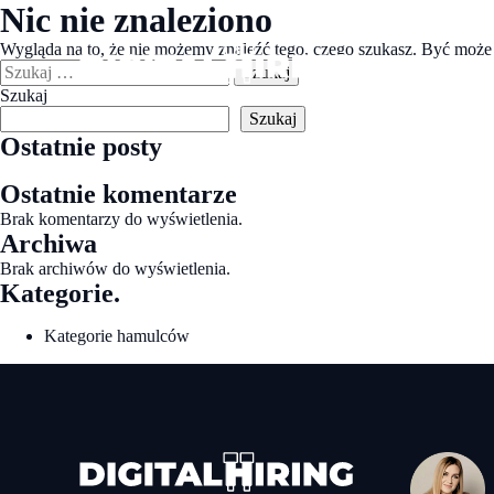
Przejdź
Nic nie znaleziono
do
treści
Wygląda na to, że nie możemy znaleźć tego, czego szukasz. Być mo
Szukaj:
Szukaj
Szukaj
Ostatnie posty
Ostatnie komentarze
Brak komentarzy do wyświetlenia.
Archiwa
Brak archiwów do wyświetlenia.
Kategorie.
Kategorie hamulców