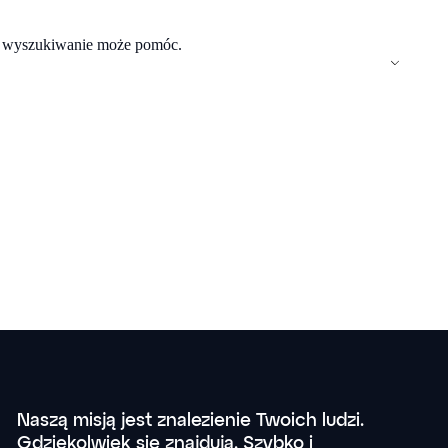
że wyszukiwanie może pomóc.
Dlaczego my
Usługi
Koszt
Zatrudnienie
Recenzje
PL
Naszą misją jest znalezienie Twoich ludzi.
Gdziekolwiek się znajdują. Szybko i